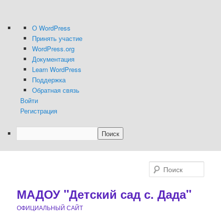
О
О WordPress
WordPress
Принять участие
WordPress.org
Документация
Learn WordPress
Поддержка
Обратная связь
Войти
Регистрация
Поиск
Перейти
к
Поис
основному
содержимому
МАДОУ "Детский сад с. Дада"
ОФИЦИАЛЬНЫЙ САЙТ