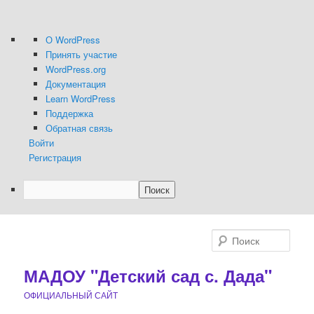
О
О WordPress
WordPress
Принять участие
WordPress.org
Документация
Learn WordPress
Поддержка
Обратная связь
Войти
Регистрация
Поиск
Перейти
к
Поис
основному
содержимому
МАДОУ "Детский сад с. Дада"
ОФИЦИАЛЬНЫЙ САЙТ