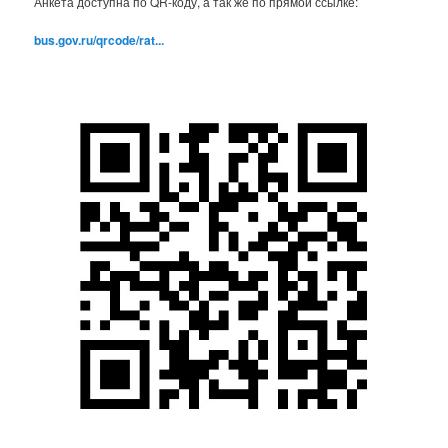
Анкета доступна по QR-коду, а так же по прямой ссылке:
bus.gov.ru/qrcode/rat...