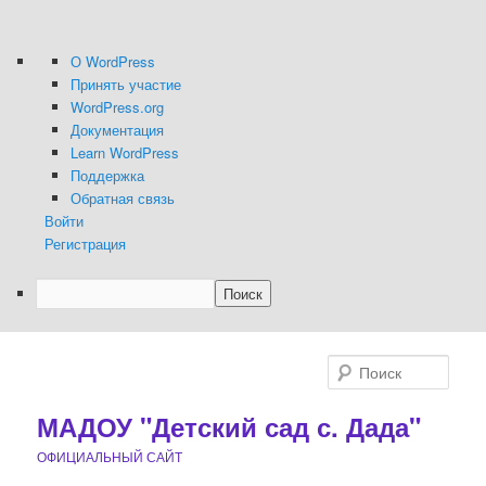
О
О WordPress
WordPress
Принять участие
WordPress.org
Документация
Learn WordPress
Поддержка
Обратная связь
Войти
Регистрация
Поиск
Перейти
к
Поис
основному
содержимому
МАДОУ "Детский сад с. Дада"
ОФИЦИАЛЬНЫЙ САЙТ