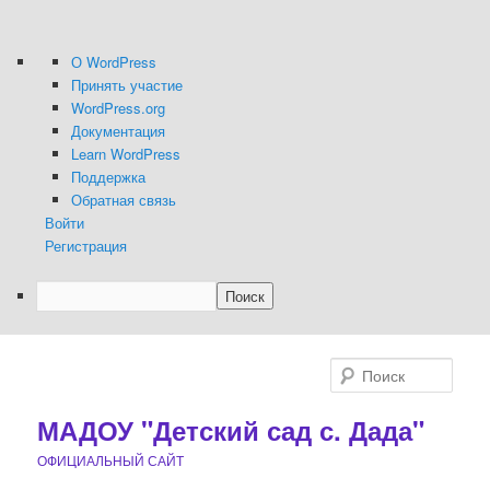
О
О WordPress
WordPress
Принять участие
WordPress.org
Документация
Learn WordPress
Поддержка
Обратная связь
Войти
Регистрация
Поиск
Перейти
Перейти
к
к
Поис
основному
дополнительному
содержимому
содержимому
МАДОУ "Детский сад с. Дада"
ОФИЦИАЛЬНЫЙ САЙТ