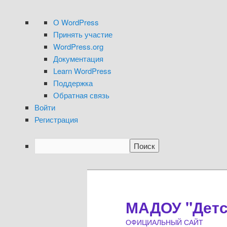
О
О WordPress
WordPress
Принять участие
WordPress.org
Документация
Learn WordPress
Поддержка
Обратная связь
Войти
Регистрация
Поиск
Перейти
Перейти
к
к
основному
дополнительному
МАДОУ "Детск
содержимому
содержимому
ОФИЦИАЛЬНЫЙ САЙТ