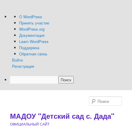
О
О WordPress
WordPress
Принять участие
WordPress.org
Документация
Learn WordPress
Поддержка
Обратная связь
Войти
Регистрация
Поиск
Перейти
Перейти
к
к
Поис
основному
дополнительному
содержимому
содержимому
МАДОУ "Детский сад с. Дада"
ОФИЦИАЛЬНЫЙ САЙТ