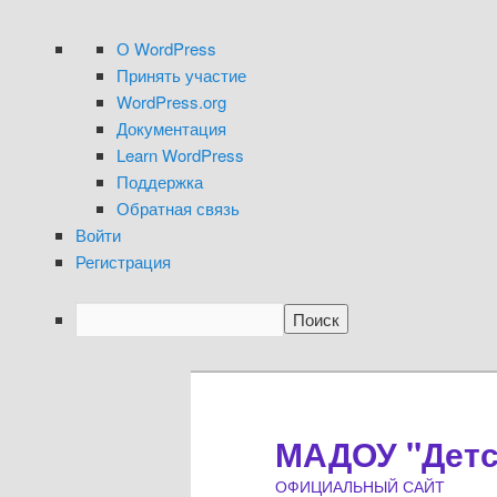
О
О WordPress
WordPress
Принять участие
WordPress.org
Документация
Learn WordPress
Поддержка
Обратная связь
Войти
Регистрация
Поиск
Перейти
Перейти
к
к
основному
дополнительному
МАДОУ "Детск
содержимому
содержимому
ОФИЦИАЛЬНЫЙ САЙТ