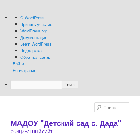
О
О WordPress
WordPress
Принять участие
WordPress.org
Документация
Learn WordPress
Поддержка
Обратная связь
Войти
Регистрация
Поиск
Перейти
Перейти
к
к
Поис
основному
дополнительному
содержимому
содержимому
МАДОУ "Детский сад с. Дада"
ОФИЦИАЛЬНЫЙ САЙТ