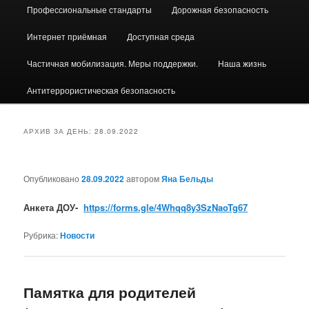
Профессиональные стандарты
Дорожная безопасность
Интернет приёмная
Доступная среда
Частичная мобилизация. Меры поддержки.
Наша жизнь
Антитеррористическая безопасность
АРХИВ ЗА ДЕНЬ:
28.09.2022
Опубликовано
28.09.2022
автором
Яна Бельды
Анкета ДОУ-
https://forms.gle/4Whqq8y3SzNaoTg67
Рубрика:
Новости
Памятка для родителей